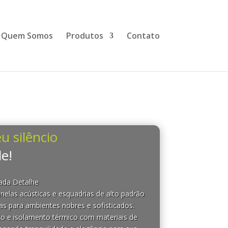
Quem Somos
Produtos
Contato
u silêncio
e!
Cada Detalhe
nelas acústicas e esquadrias de alto padrão
as para ambientes nobres e sofisticados.
co e isolamento térmico com materiais de