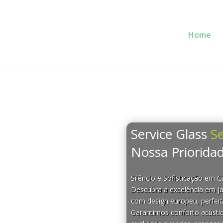
Home
Service Glass
Se
Nossa Prioridad
Silêncio e Sofisticação em 
Descubra a excelência em ja
com design europeu, perfeit
Garantimos conforto acústi