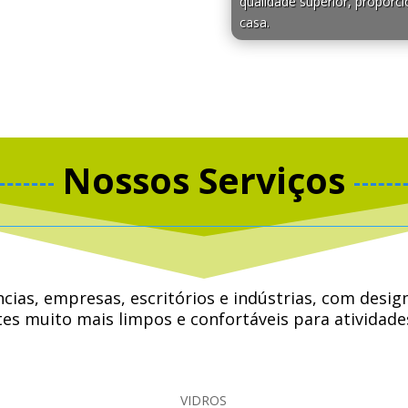
qualidade superior, proporci
casa.
Nossos Serviços
ências, empresas, escritórios e indústrias, com de
s muito mais limpos e confortáveis ​​para atividad
 ouvir música, conviver e até conversar com amigos, 
VIDROS