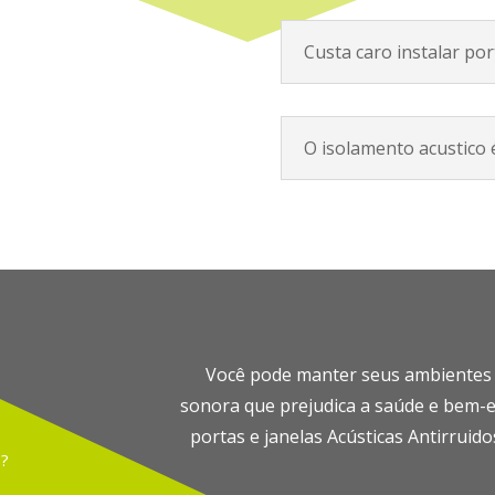
Custa caro instalar por
O isolamento acustico é
Você pode manter seus ambientes li
sonora que prejudica a saúde e bem-e
portas e janelas Acústicas Antirruid
?