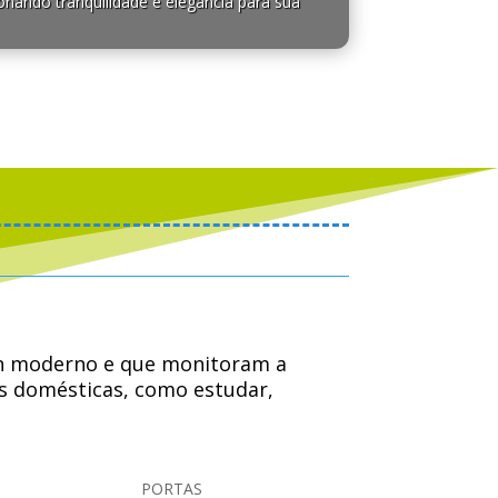
onando tranquilidade e elegância para sua
sign moderno e que monitoram a
es domésticas, como estudar,
familiares ou colegas de trabalho.
PORTAS