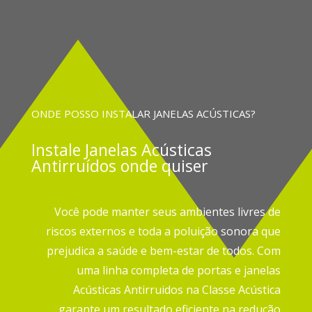
ONDE POSSO INSTALAR JANELAS ACÚSTICAS?
Instale
Janelas Acústicas
Antirruídos onde quiser
Você pode manter seus ambientes livres de
riscos externos e toda a poluição sonora que
prejudica a saúde e bem-estar de todos.
Com
uma linha completa de portas e janelas
Acústicas Antirruidos na Classe Acústica
garante um resultado eficiente na redução