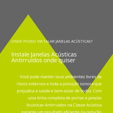
ONDE POSSO INSTALAR JANELAS ACÚSTICAS?
Instale
Janelas Acústicas
Antirruídos onde quiser
Você pode manter seus ambientes livres de
riscos externos e toda a poluição sonora que
prejudica a saúde e bem-estar de todos.
Com
uma linha completa de portas e janelas
Acústicas Antirruidos na Classe Acústica
garante um resultado eficiente na redução