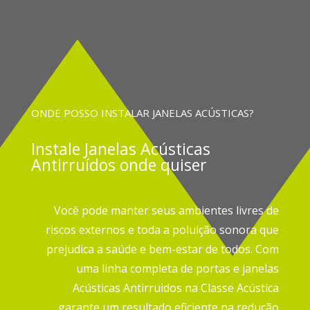
ONDE POSSO INSTALAR JANELAS ACÚSTICAS?
Instale
Janelas Acústicas
Antirruídos onde quiser
Você pode manter seus ambientes livres de
riscos externos e toda a poluição sonora que
prejudica a saúde e bem-estar de todos.
Com
uma linha completa de portas e janelas
Acústicas Antirruidos na Classe Acústica
garante um resultado eficiente na redução