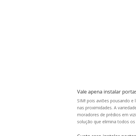
,
antirruído
para janelas, portas e divisões de
.
ambientes em geral. Quanto mais camadas de
o
vidro e quanto mais espessas elas forem maior
o
o nível de isolamento acústico e térmico. Há
alguns modelos que também podem ser usados
como vidro de segurança…
Vale apena instalar portas
SIM! pois aviões pousando e 
nas proximidades. A variedade
moradores de prédios em viz
solução que elimina todos os 