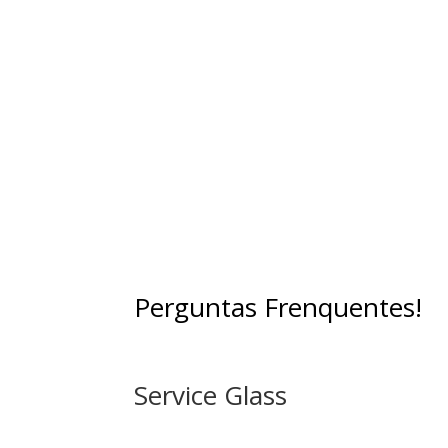
passagem de ruídos entre ambientes
promovendo maior bem-estar físico e mental
Além de proporcionar conforto acústico, sã
excelentes isolantes térmicos, contribuind
também para a climatização de ambientes
Perguntas Frenquentes!
Service Glass