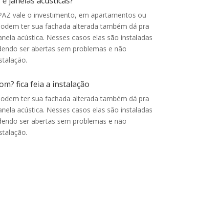
 e janelas acusticas?
PAZ vale o investimento, e
m apartamentos ou
podem ter sua fachada alterada também dá pra
anela acústica. Nesses casos elas são instaladas
odendo ser abertas sem problemas e não
stalação.
m? fica feia a instalação
podem ter sua fachada alterada também dá pra
anela acústica. Nesses casos elas são instaladas
odendo ser abertas sem problemas e não
stalação.