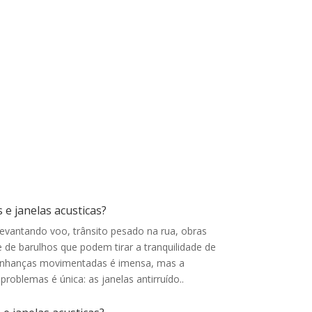
de correr e de abrir. Ambas impedem que ruídos
passem de um ambiente para outro e
funcionam também como isolantes térmicos. O
vidro utilizado pode ser escolhido de acordo
com o volume de ruído a ser bloqueado
 e janelas acusticas?
levantando voo, trânsito pesado na rua, obras
 de barulhos que podem tirar a tranquilidade de
inhanças movimentadas é imensa, mas a
problemas é única: as janelas antirruído.
.