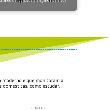
onando tranquilidade e elegância para sua
sign moderno e que monitoram a
es domésticas, como estudar,
familiares ou colegas de trabalho.
PORTAS