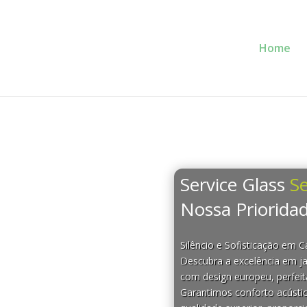
Home
Service Glass
Se
Nossa Prioridad
Silêncio e Sofisticação em 
Descubra a excelência em ja
com design europeu, perfeit
Garantimos conforto acústi