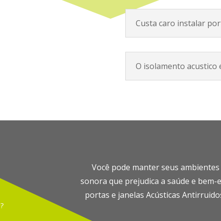
Custa caro instalar por
O isolamento acustico é
Você pode manter seus ambientes li
sonora que prejudica a saúde e bem-e
portas e janelas Acústicas Antirruid
?