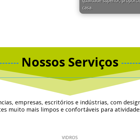
qualidade superior, proporci
casa.
Nossos Serviços
ências, empresas, escritórios e indústrias, com de
s muito mais limpos e confortáveis ​​para atividad
 ouvir música, conviver e até conversar com amigos, 
VIDROS