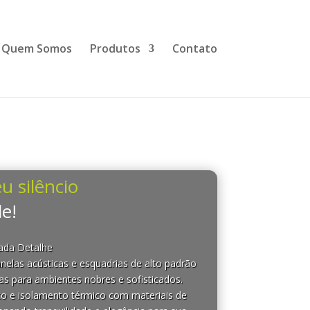
Quem Somos
Produtos
Contato
u silêncio
e!
Cada Detalhe
nelas acústicas e esquadrias de alto padrão
as para ambientes nobres e sofisticados.
co e isolamento térmico com materiais de