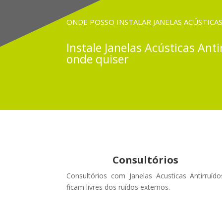
ONDE POSSO INSTALAR JANELAS ACÚSTICAS
Instale
Janelas Acústicas
Anti
onde quiser
Consultórios
Consultórios com Janelas Acusticas Antirruído
ficam livres dos ruídos externos
.