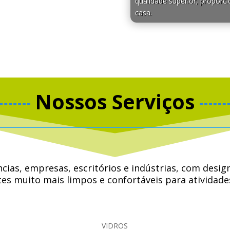
qualidade superior, proporci
casa.
Nossos Serviços
ências, empresas, escritórios e indústrias, com de
s muito mais limpos e confortáveis ​​para atividad
 ouvir música, conviver e até conversar com amigos, 
VIDROS