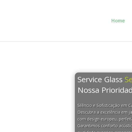
Home
Service Glass
Se
Nossa Prioridad
Silêncio e Sofisticação em 
Descubra a excelência em ja
com design europeu, perfeit
Garantimos conforto acústi