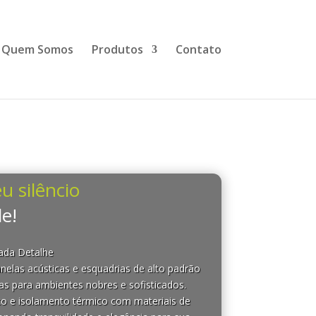
Quem Somos
Produtos
Contato
u silêncio
e!
Cada Detalhe
nelas acústicas e esquadrias de alto padrão
as para ambientes nobres e sofisticados.
co e isolamento térmico com materiais de