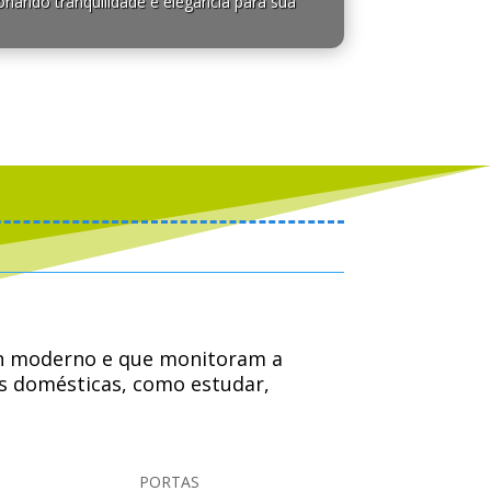
onando tranquilidade e elegância para sua
sign moderno e que monitoram a
es domésticas, como estudar,
familiares ou colegas de trabalho.
PORTAS