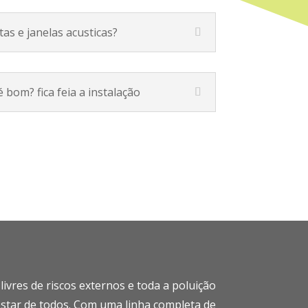
tas e janelas acusticas?
 bom? fica feia a instalação
vres de riscos externos e toda a poluição
star de todos.
Com uma linha completa de