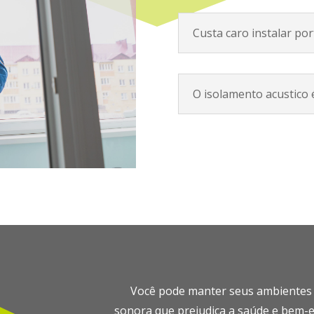
Custa caro instalar por
O isolamento acustico é
Você pode manter seus ambientes li
sonora que prejudica a saúde e bem-e