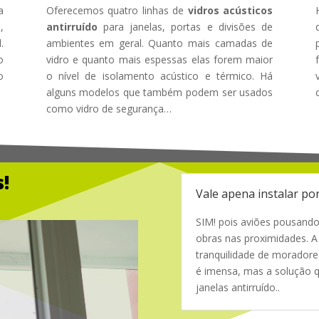
a
Oferecemos quatro linhas de
vidros acústicos
,
antirruído
para janelas, portas e divisões de
.
ambientes em geral. Quanto mais camadas de
o
vidro e quanto mais espessas elas forem maior
o
o nível de isolamento acústico e térmico. Há
alguns modelos que também podem ser usados
como vidro de segurança…
!
Vale apena instalar por
SIM! pois aviões pousando
obras nas proximidades. A
tranquilidade de morador
é imensa, mas a solução q
janelas antirruído.
.