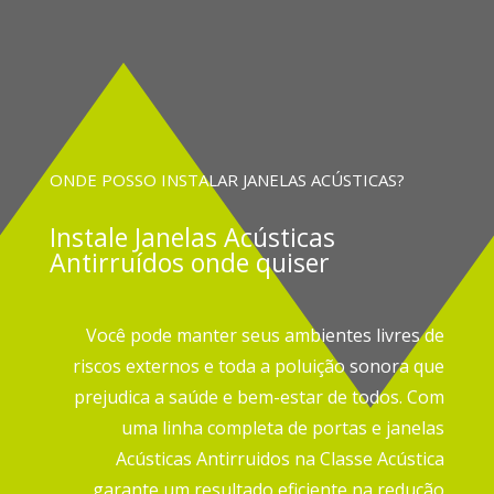
ONDE POSSO INSTALAR JANELAS ACÚSTICAS?
Instale
Janelas Acústicas
Antirruídos onde quiser
Você pode manter seus ambientes livres de
riscos externos e toda a poluição sonora que
prejudica a saúde e bem-estar de todos.
Com
uma linha completa de portas e janelas
Acústicas Antirruidos na Classe Acústica
garante um resultado eficiente na redução