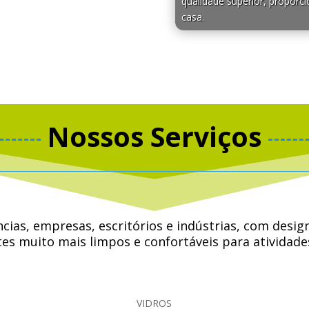
qualidade superior, proporci
casa.
Nossos Serviços
ências, empresas, escritórios e indústrias, com de
s muito mais limpos e confortáveis ​​para atividad
 ouvir música, conviver e até conversar com amigos, 
VIDROS