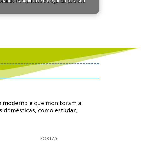
onando tranquilidade e elegância para sua
sign moderno e que monitoram a
es domésticas, como estudar,
familiares ou colegas de trabalho.
PORTAS