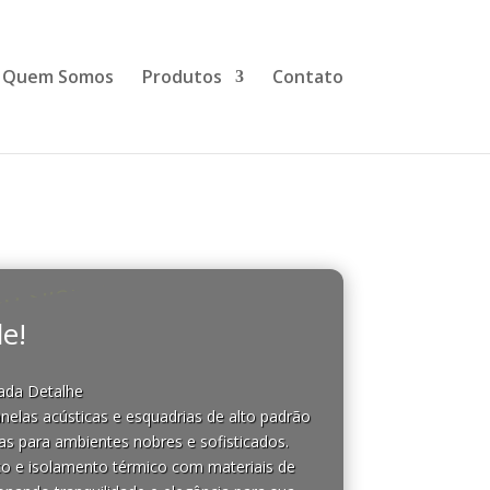
Quem Somos
Produtos
Contato
u silêncio
e!
Cada Detalhe
nelas acústicas e esquadrias de alto padrão
as para ambientes nobres e sofisticados.
co e isolamento térmico com materiais de