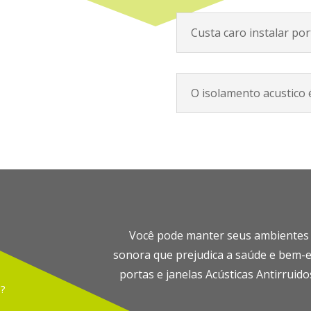
Custa caro instalar por
O isolamento acustico é
Você pode manter seus ambientes li
sonora que prejudica a saúde e bem-e
portas e janelas Acústicas Antirruid
?