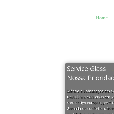
Home
Service Glass
Se
Nossa Prioridad
Silêncio e Sofisticação em 
Descubra a excelência em ja
com design europeu, perfeit
Garantimos conforto acústi