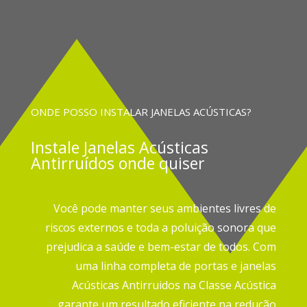
ONDE POSSO INSTALAR JANELAS ACÚSTICAS?
Instale
Janelas Acústicas
Antirruídos onde quiser
Você pode manter seus ambientes livres de
riscos externos e toda a poluição sonora que
prejudica a saúde e bem-estar de todos.
Com
uma linha completa de portas e janelas
Acústicas Antirruidos na Classe Acústica
garante um resultado eficiente na redução