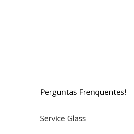
passagem de ruídos entre ambientes
promovendo maior bem-estar físico e mental
Além de proporcionar conforto acústico, sã
excelentes isolantes térmicos, contribuind
também para a climatização de ambientes
Perguntas Frenquentes!
Service Glass