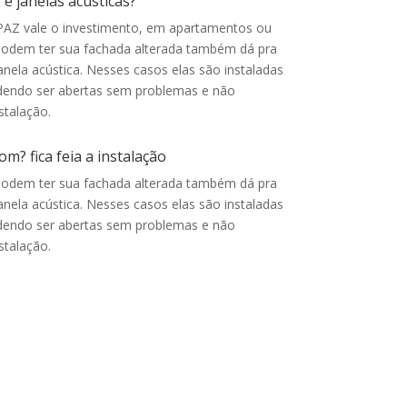
 e janelas acusticas?
PAZ vale o investimento, e
m apartamentos ou
podem ter sua fachada alterada também dá pra
anela acústica. Nesses casos elas são instaladas
odendo ser abertas sem problemas e não
stalação.
m? fica feia a instalação
podem ter sua fachada alterada também dá pra
anela acústica. Nesses casos elas são instaladas
odendo ser abertas sem problemas e não
stalação.