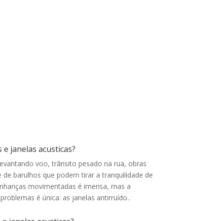
de correr e de abrir. Ambas impedem que ruídos
passem de um ambiente para outro e
funcionam também como isolantes térmicos. O
vidro utilizado pode ser escolhido de acordo
com o volume de ruído a ser bloqueado
 e janelas acusticas?
levantando voo, trânsito pesado na rua, obras
 de barulhos que podem tirar a tranquilidade de
inhanças movimentadas é imensa, mas a
problemas é única: as janelas antirruído.
.