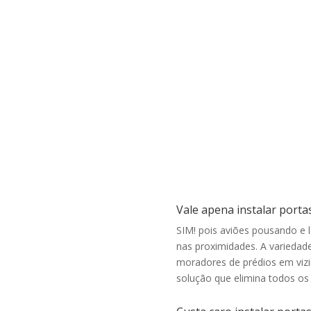
,
antirruído
para janelas, portas e divisões de
.
ambientes em geral. Quanto mais camadas de
o
vidro e quanto mais espessas elas forem maior
o
o nível de isolamento acústico e térmico. Há
alguns modelos que também podem ser usados
como vidro de segurança…
Vale apena instalar portas
SIM! pois aviões pousando e 
nas proximidades. A variedade
moradores de prédios em viz
solução que elimina todos os 