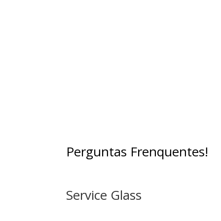
passagem de ruídos entre ambientes
promovendo maior bem-estar físico e mental
Além de proporcionar conforto acústico, sã
excelentes isolantes térmicos, contribuind
também para a climatização de ambientes
Perguntas Frenquentes!
Service Glass