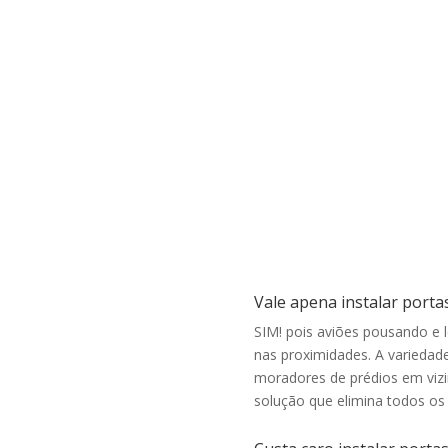
,
antirruído
para janelas, portas e divisões de
.
ambientes em geral. Quanto mais camadas de
o
vidro e quanto mais espessas elas forem maior
o
o nível de isolamento acústico e térmico. Há
alguns modelos que também podem ser usados
como vidro de segurança…
Vale apena instalar portas
SIM! pois aviões pousando e 
nas proximidades. A variedade
moradores de prédios em viz
solução que elimina todos os 