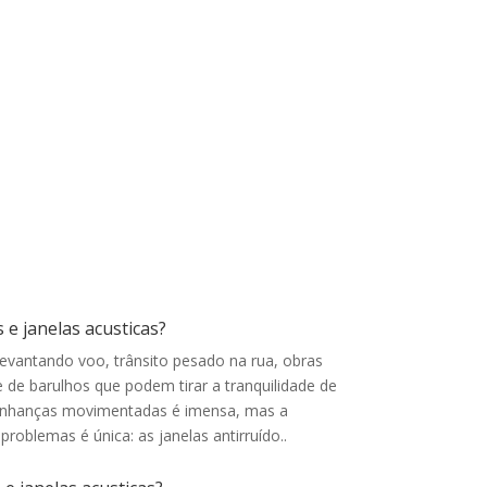
de correr e de abrir. Ambas impedem que ruídos
passem de um ambiente para outro e
funcionam também como isolantes térmicos. O
vidro utilizado pode ser escolhido de acordo
com o volume de ruído a ser bloqueado
 e janelas acusticas?
levantando voo, trânsito pesado na rua, obras
 de barulhos que podem tirar a tranquilidade de
inhanças movimentadas é imensa, mas a
problemas é única: as janelas antirruído.
.