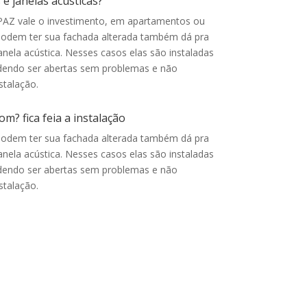
 e janelas acusticas?
PAZ vale o investimento, e
m apartamentos ou
podem ter sua fachada alterada também dá pra
anela acústica. Nesses casos elas são instaladas
odendo ser abertas sem problemas e não
stalação.
m? fica feia a instalação
podem ter sua fachada alterada também dá pra
anela acústica. Nesses casos elas são instaladas
odendo ser abertas sem problemas e não
stalação.