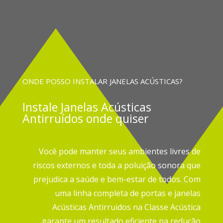
ONDE POSSO INSTALAR JANELAS ACÚSTICAS?
Instale
Janelas Acústicas
Antirruídos onde quiser
Você pode manter seus ambientes livres de
riscos externos e toda a poluição sonora que
prejudica a saúde e bem-estar de todos.
Com
uma linha completa de portas e janelas
Acústicas Antirruidos na Classe Acústica
garante um resultado eficiente na redução